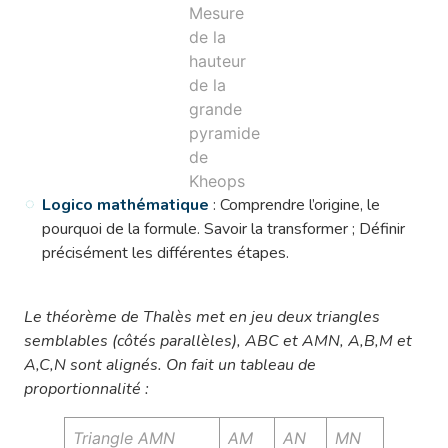
Mesure
de la
hauteur
de la
grande
pyramide
de
Kheops
Logico mathématique
: Comprendre l’origine, le
pourquoi de la formule. Savoir la transformer ; Définir
précisément les différentes étapes.
Le théorème de Thalès met en jeu deux triangles
semblables (côtés parallèles), ABC et AMN, A,B,M et
A,C,N sont alignés. On fait un tableau de
proportionnalité :
Triangle AMN
AM
AN
MN