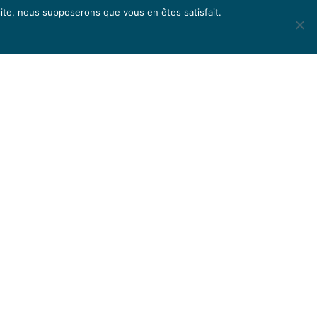
 site, nous supposerons que vous en êtes satisfait.
Bilbliographie
Retrouvez dans cette section la liste des
livres que j'ai écrit ou co-écrit. Contactez-moi
pour passer commande.
ns
PLUS D'INFOS
aths
s propose des