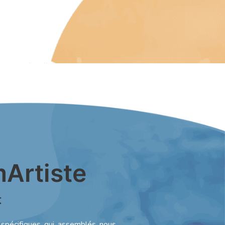
Artiste
t
spécifiques, qui, assemblés, nous