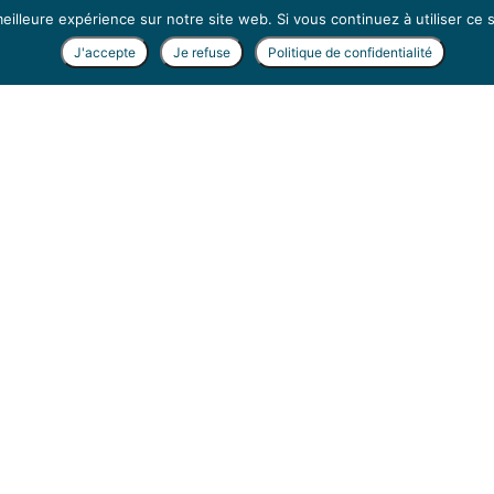
eilleure expérience sur notre site web. Si vous continuez à utiliser ce
J'accepte
Je refuse
Politique de confidentialité
Écriture
i l'ensemble de mes textes, du
Associatio
ourt à la nouvelle. J’ai publié
Histoires2M
s de poésies aux
Editions du
ux
, contactez-moi pour toute
L'association Histoires2Math
commande.