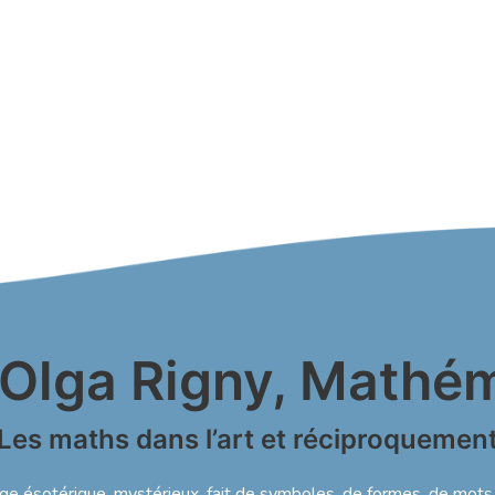
Olga Rigny, Mathém
Les maths dans l’art et réciproquemen
e ésotérique, mystérieux, fait de symboles, de formes, de mots 