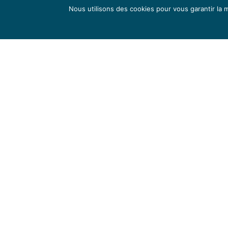
Nous utilisons des cookies pour vous garantir la m
Arts plastiques
Retrouvez ic
Découvrez ici mes dessins, peintures,
poème très c
collages et sculptures, ainsi que les vidéos
deux livre
de ma
chaîne Youtube
. Je suis en
Contentie
apprentissage permanent et me nourris
artistiquement et spirituellement dans