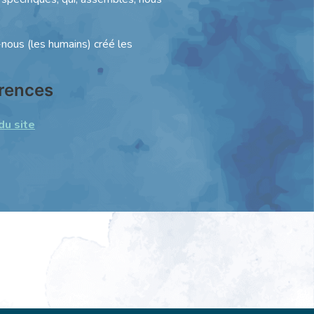
-nous (les humains) créé les
érences
du site