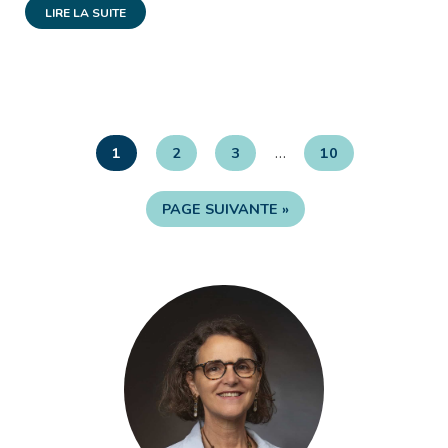
LIRE LA SUITE
…
1
2
3
10
PAGE SUIVANTE »