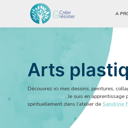
A PR
Arts plasti
Découvrez ici mes dessins, peintures, colla
chaîne Youtube
. Je suis en apprentissage
spirituellement dans l’atelier de
Sandrine 