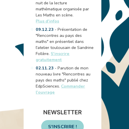
nuit de la lecture
mathématique organisée par
Les Maths en scène.
Plus d'infos
09.12.23
- Présentation de
"Rencontres au pays des
maths" en présentiel dans
l'atelier toulousain de Sandrine
Follère.
S'inscrire
gratuitement
02.11.23
- Parution de mon
nouveau livre "Rencontres au
pays des maths" publié chez
EdpSciences.
Commander
l'ouvrage
NEWSLETTER
S'INSCRIRE !