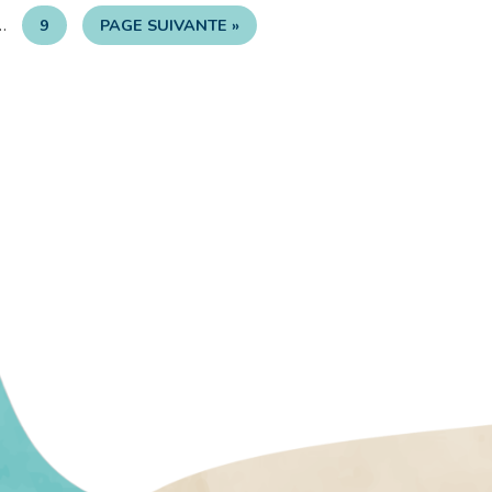
…
9
PAGE SUIVANTE »