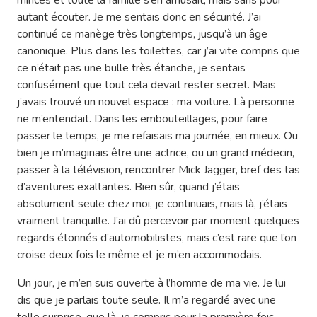
minces et toute la famille s’en amusait, mais sans pour
autant écouter. Je me sentais donc en sécurité. J’ai
continué ce manège très longtemps, jusqu’à un âge
canonique. Plus dans les toilettes, car j’ai vite compris que
ce n’était pas une bulle très étanche, je sentais
confusément que tout cela devait rester secret. Mais
j’avais trouvé un nouvel espace : ma voiture. Là personne
ne m’entendait. Dans les embouteillages, pour faire
passer le temps, je me refaisais ma journée, en mieux. Ou
bien je m’imaginais être une actrice, ou un grand médecin,
passer à la télévision, rencontrer Mick Jagger, bref des tas
d’aventures exaltantes. Bien sûr, quand j’étais
absolument seule chez moi, je continuais, mais là, j’étais
vraiment tranquille. J’ai dû percevoir par moment quelques
regards étonnés d’automobilistes, mais c’est rare que l’on
croise deux fois le même et je m’en accommodais.
Un jour, je m’en suis ouverte à l’homme de ma vie. Je lui
dis que je parlais toute seule. Il m’a regardé avec une