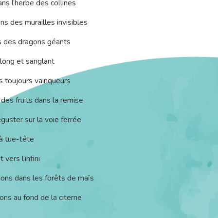
ns l’herbe des collines
ns des murailles invisibles
s des dragons géants
, long et sanglant
s toujours vainqueurs
des fruits dans la remise
éguster sur la voie ferrée
à tue-tête
vers l’infini
ons dans les forêts de maïs
ns au fond de la citerne
e