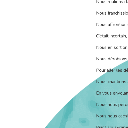
Nous roulions da
Nous franchissio
Nous affrontion
C’était incertain
Nous en sortion
Nous dérobions 
Pour aller les d
Nous chantions 
En vous envolant 
Nous nous perdi
Nous nous cachio
Riant sous-cap